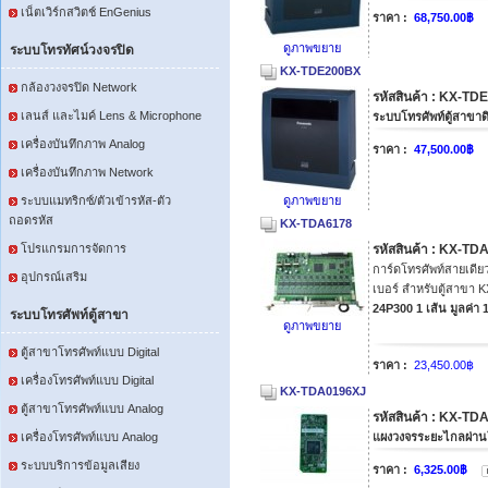
เน็ตเวิร์กสวิตช์ EnGenius
ราคา :
68,750.00฿
ดูภาพขยาย
ระบบโทรทัศน์วงจรปิด
KX-TDE200BX
กล้องวงจรปิด Network
รหัสสินค้า : KX-T
เลนส์ และไมค์ Lens & Microphone
ระบบโทรศัพท์ตู้สาขาดิ
เครื่องบันทึกภาพ Analog
ราคา :
47,500.00฿
เครื่องบันทึกภาพ Network
ระบบแมทริกซ์/ตัวเข้ารหัส-ตัว
ดูภาพขยาย
ถอดรหัส
KX-TDA6178
โปรแกรมการจัดการ
รหัสสินค้า : KX-T
การ์ดโทรศัพท์สายเดีย
อุปกรณ์เสริม
เบอร์ สำหรับตู้สาขา
24P300 1 เส้น มูลค่า 
ระบบโทรศัพท์ตู้สาขา
ดูภาพขยาย
ตู้สาขาโทรศัพท์แบบ Digital
ราคา :
23,450.00฿
เครื่องโทรศัพท์แบบ Digital
KX-TDA0196XJ
ตู้สาขาโทรศัพท์แบบ Analog
รหัสสินค้า : KX-T
เครื่องโทรศัพท์แบบ Analog
แผงวงจรระยะไกลผ่าน
ระบบบริการข้อมูลเสียง
ราคา :
6,325.00฿