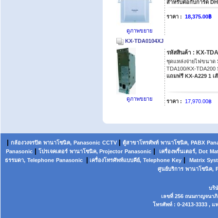
สำหรับต่อกับการ์ด 
ราคา :
18,375.00฿
ดูภาพขยาย
KX-TDA0104XJ
รหัสสินค้า : KX-T
ชุดแหล่งจ่ายไฟขนาด
TDA100/KX-TDA200 S
แถมฟรี KX-A229 1 เส้
ดูภาพขยาย
ราคา :
17,970.00฿
|
|
กล้องวงจรปิด
พานาโซนิค,
Panasonic
CCTV
ตู้สาขาโทรศัพท์
พานาโซนิค
,
PABX
Pan
|
|
Panasonic
โปรเจคเตอร์
พานาโซนิค, Projector
Panasonic
เครื่องพริ้นเตอร์,
Dot
Mat
|
|
ธรรมดา,
Telephone
Panasonic
เครื่องโทรศัพท์แบบคีย์,
Telephone
Key
Matrix
Sys
ศูนย์บริการ
พานาโซนิค,
บริ
เลขที่ 256 ถนนกาญจนาภ
โทรศัพท์ : 0-2413-3333 , แฟ