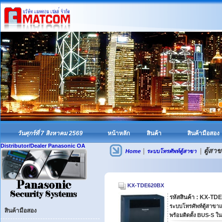
วันศุกร์ที่ 7 สิงหาคม 2569
หน้าหลัก
สินค้า
สินค้ามือสอง
Distributor/Dealer Panasonic OA
|
|
ตู้สาข
Home
ระบบโทรศัพท์ตู้สาขา
KX-TDE620BX
รหัสสินค้า : KX-T
ระบบโทรศัพท์ตู้สาขา
สินค้ามือสอง
พร้อมติดตั้ง BUS-S ใน