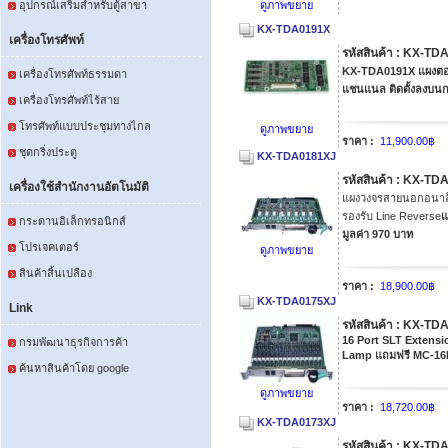
อุปกรณ์เสริมสำหรับตู้สาขา
ดูภาพขยาย
KX-TDA0191X
เครื่องโทรศัพท์
รหัสสินค้า : KX-T
KX-TDA0191X แผงตอบ
เครื่องโทรศัพท์ธรรมดา
แชนแนล ติดตั้งลงบน
เครื่องโทรศัพท์ไร้สาย
โทรศัพท์แบบประชุมทางไกล
ดูภาพขยาย
ราคา :
11,900.00฿
ชุดกริ่งประตู
KX-TDA0181XJ
รหัสสินค้า : KX-T
เครื่องใช้สำนักงานอัตโนมัติ
แผงวงจรสายนอกอนาล็
รองรับ Line Reverse
แ
กระดานอิเล็กทรอนิกส์
มูลค่า 970 บาท
โปรเจคเตอร์
ดูภาพขยาย
สินค้าสิ้นเปลือง
ราคา :
18,900.00฿
KX-TDA0175XJ
Link
รหัสสินค้า : KX-T
16 Port SLT Extens
กรมพัฒนาธุรกิจการค้า
Lamp
แถมฟรี MC-16P
ค้นหาสินค้าโดย google
ดูภาพขยาย
ราคา :
18,720.00฿
KX-TDA0173XJ
รหัสสินค้า : KX-T