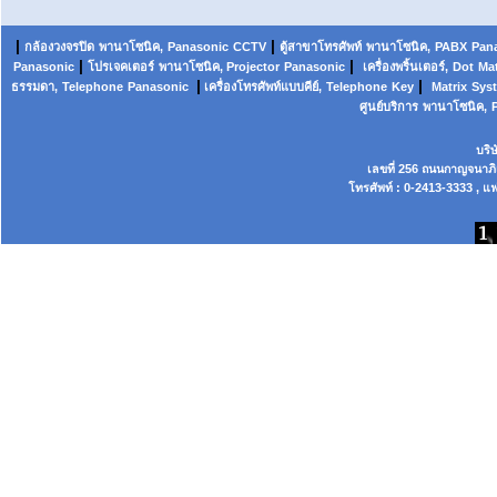
|
|
กล้องวงจรปิด
พานาโซนิค,
Panasonic
CCTV
ตู้สาขาโทรศัพท์
พานาโซนิค
,
PABX
Pan
|
|
Panasonic
โปรเจคเตอร์
พานาโซนิค, Projector
Panasonic
เครื่องพริ้นเตอร์,
Dot
Mat
|
|
ธรรมดา,
Telephone
Panasonic
เครื่องโทรศัพท์แบบคีย์,
Telephone
Key
Matrix
Sys
ศูนย์บริการ
พานาโซนิค,
บริ
เลขที่ 256 ถนนกาญจนาภ
โทรศัพท์ : 0-2413-3333 , แฟ