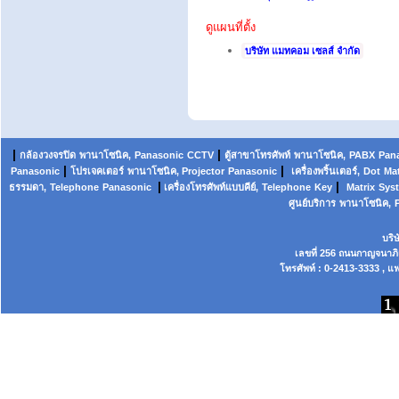
ดูแผนที่
ตั้ง
บริษัท แมทคอม เซลส์ จำกัด
|
|
กล้องวงจรปิด
พานาโซนิค,
Panasonic
CCTV
ตู้สาขาโทรศัพท์
พานาโซนิค
,
PABX
Pan
|
|
Panasonic
โปรเจคเตอร์
พานาโซนิค, Projector
Panasonic
เครื่องพริ้นเตอร์,
Dot
Mat
|
|
ธรรมดา,
Telephone
Panasonic
เครื่องโทรศัพท์แบบคีย์,
Telephone
Key
Matrix
Sys
ศูนย์บริการ
พานาโซนิค,
บริ
เลขที่ 256 ถนนกาญจนาภ
โทรศัพท์ : 0-2413-3333 , แฟ