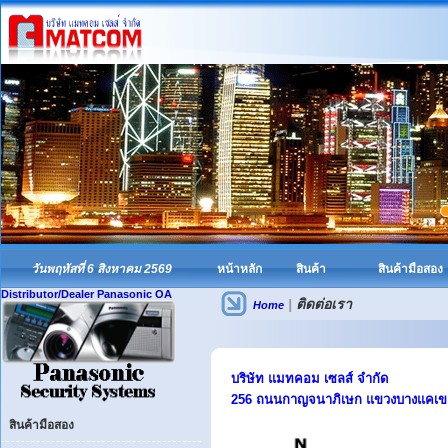
วันพฤหัสที่ 6 สิงหาคม 2569
หน้าหลัก
สินค้า
สินค้ามือสอง
Distributor/Dealer Panasonic OA
|
ติดต่อเรา
Home
บริษัท แมทคอม เซลส์ จำกัด
256 ถนนกาญจนาภิเษก แขวงบางแคเขต
สินค้ามือสอง