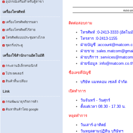
อุปกรณ์เสริมสำหรับตู้สาขา
เครื่องโทรศัพท์
เครื่องโทรศัพท์ธรรมดา
ติ
ดต่อสอบถาม
เครื่องโทรศัพท์ไร้สาย
โทรศัพท์ :
0-2413-3333 (อัตโนมั
โทรศัพท์แบบประชุมทางไกล
โทรสาร :
0-2413-1155
ฝ่ายบัญชี :account@matcom.c
ชุดกริ่งประตู
ฝ่ายขาย :sales.matcom@gmai
เครื่องใช้สำนักงานอัตโนมัติ
ฝ่ายบริการ :services@matcom
ฝ่ายข้อมูล :info@matcom.co.t
กระดานอิเล็กทรอนิกส์
ชื่อเลขที่บัญชี
โปรเจคเตอร์
สินค้าสิ้นเปลือง
บริษัท แมทคอม เซลส์ จำกัด
เปิดทำการ
Link
วันจันทร์ - วันศุกร์
กรมพัฒนาธุรกิจการค้า
ตั้งแต่เวลา 08.30 - 17.30 น.
ค้นหาสินค้าโดย google
หยุดทำการ
วันเสาร์-อาทิตย์
วันหยุดตามปฏิทิน บริษัทฯ