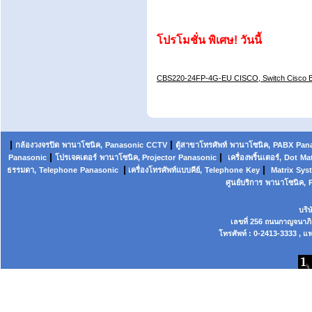
โปรโมชั่น พิเศษ! วันนี้
CBS220-24FP-4G-EU CISCO, Switch Cisco 
|
|
กล้องวงจรปิด
พานาโซนิค,
Panasonic
CCTV
ตู้สาขาโทรศัพท์
พานาโซนิค
,
PABX
Pan
|
|
Panasonic
โปรเจคเตอร์
พานาโซนิค, Projector
Panasonic
เครื่องพริ้นเตอร์,
Dot
Mat
|
|
ธรรมดา,
Telephone
Panasonic
เครื่องโทรศัพท์แบบคีย์,
Telephone
Key
Matrix
Sys
ศูนย์บริการ
พานาโซนิค,
บริ
เลขที่ 256 ถนนกาญจนาภ
โทรศัพท์ : 0-2413-3333 , แฟ