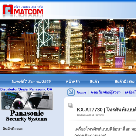
วันศุกร์ที่ 7 สิงหาคม 2569
หน้าหลัก
สินค้า
สินค้ามือสอง
Distributor/Dealer Panasonic OA
|
|
Home
ระบบโทรศัพท์ตู้สาขา
เครื่อง
KX-AT7730 | โทรศัพท์แบบคี
19/05/2011 23:05
(bundit)
เครื่องโทรศัพท์แบบคีย์อนาล็อก
สินค้ามือสอง
(ชุดหูฟังภายนอก)