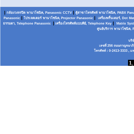
|
|
กล้องวงจรปิด
พานาโซนิค,
Panasonic
CCTV
ตู้สาขาโทรศัพท์
พานาโซนิค
,
PABX
Pan
|
|
Panasonic
โปรเจคเตอร์
พานาโซนิค, Projector
Panasonic
เครื่องพริ้นเตอร์,
Dot
Mat
|
|
ธรรมดา,
Telephone
Panasonic
เครื่องโทรศัพท์แบบคีย์,
Telephone
Key
Matrix
Sys
ศูนย์บริการ
พานาโซนิค,
บริ
เลขที่ 256 ถนนกาญจนาภ
โทรศัพท์ : 0-2413-3333 , แฟ