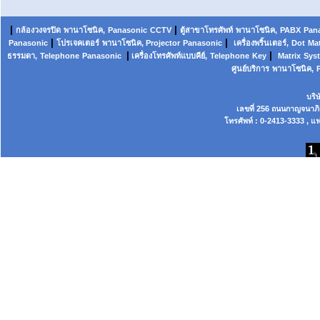
|
|
กล้องวงจรปิด
พานาโซนิค,
Panasonic
CCTV
ตู้สาขาโทรศัพท์
พานาโซนิค
,
PABX
Pan
|
|
Panasonic
โปรเจคเตอร์
พานาโซนิค, Projector
Panasonic
เครื่องพริ้นเตอร์,
Dot
Mat
|
|
ธรรมดา,
Telephone
Panasonic
เครื่องโทรศัพท์แบบคีย์,
Telephone
Key
Matrix
Sys
ศูนย์บริการ
พานาโซนิค,
บริ
เลขที่ 256 ถนนกาญจนาภ
โทรศัพท์ : 0-2413-3333 , แฟ